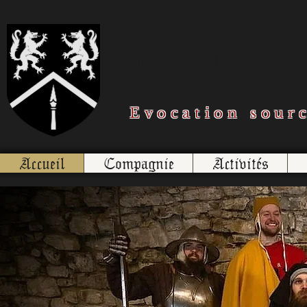
Les Loups
Evocation sour
Accueil
Compagnie
Activités