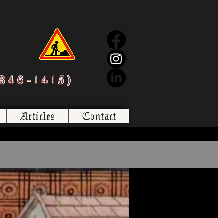
sbl
346-1415)
Articles
Contact