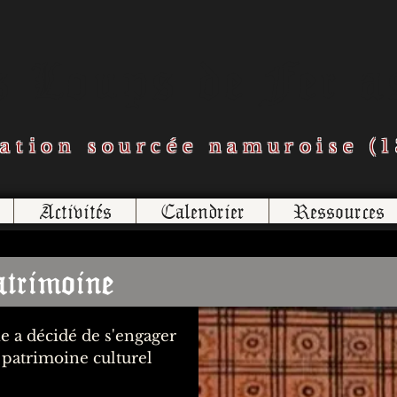
s Loups de Fer a
ation sourcée namuroise (1
Activités
Calendrier
Ressources
trimoine
 a décidé de s'engager
u patrimoine culturel