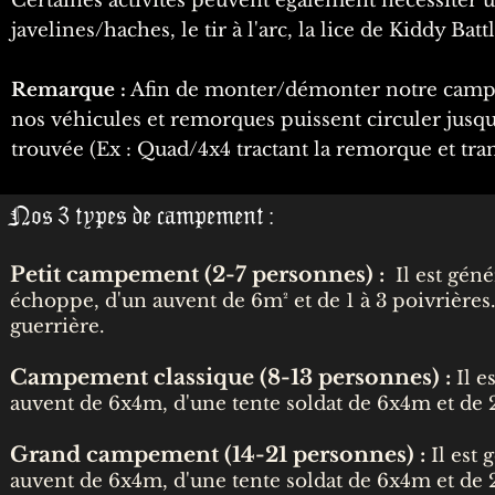
Certaines activités peuvent également nécessiter u
javelines/haches, le tir à l'arc, la lice de Kiddy Battle
Remarque :
Afin de monter/démonter notre campem
nos véhicules et remorques puissent circuler jusq
trouvée (Ex : Quad/4x4 tractant la remorque et tra
Nos 3 types de campement :
Petit campement
(2-7
personnes
) :
Il est gén
échoppe, d'un auvent de 6m² et de 1 à 3 poivrières. 
guerrière.
Campement classiqu
e (8
-13 personnes) :
Il e
auvent de 6x4m, d'une tente soldat de 6x4m et de 
Grand campement
(14-21 personnes
) :
Il est
auvent de 6x4m, d'une tente soldat de 6x4m et de 