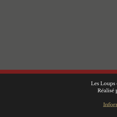
Les Loups 
Réalisé
Infor