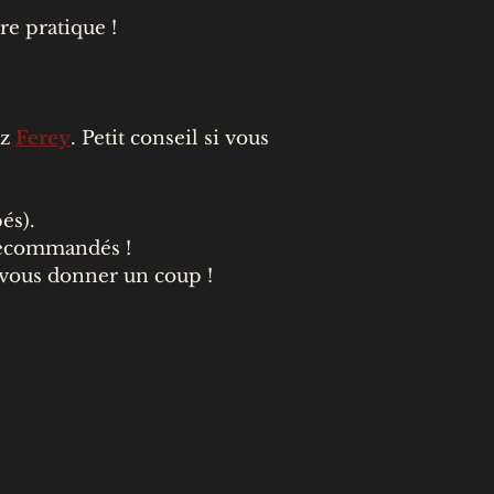
e pratique !
ez
Ferey
. Petit conseil si vous
és).
recommandés !
vous donner un coup !