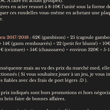
20€. A faire en achats groupés).
ères en acier ressort à 8-10€ l’unité sous la forme
uer ces rondelles vous-même en achetant une plaqu
e.
en 2017/2018
: 62€ (gambison) + 25 (cagoule gamboi
+ 14€ (gants rembourrés) + 22 (petit fer blunté) + 1
1€ (ceinture) + 54€ (chaussures) = environ 320€ + 5-1
nséquente mais au vu des prix du marché med, elle 
ectionnés ( Si vous souhaitez jouer à un jeu, je vous 
fiables avec des frais de port légers :D ).
es prix indiqués sont hors promotions et hors négocia
n brin faire de bonnes affaires.