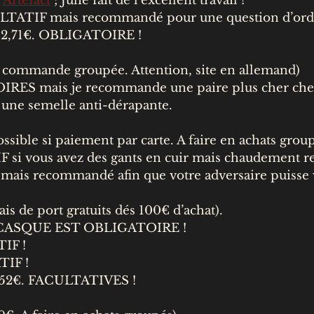
r
Artefact
; Julie fait de l'excellent travail !
ULTATIF mais recommandé pour une question d’ordr
à 12,71€. OBLIGATOIRE !
n commande groupée. Attention, site en allemand)
IRES mais je recommande une paire plus cher ch
r une semelle anti-dérapante.
ssible si paiement par carte. A faire en achats group
 si vous avez des gants en cuir mais chaudement 
mais recommandé afin que votre adversaire puisse 
ais de port gratuits dés 100€ d’achat).
 CASQUE EST OBLIGATOIRE !
IF !
TIF !
à 52€. FACULTATIVES !