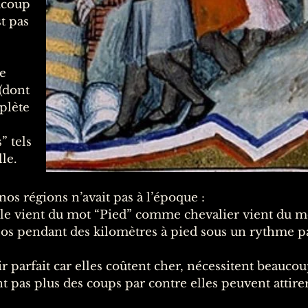
ucoup
t pas
ne
(dont
plète
 tels
lle.
nos régions n’avait pas à l’époque :
le vient du mot “Pied” comme chevalier vient du mo
os pendant des kilomètres à pied sous un rythme pa
 parfait car elles coûtent cher, nécessitent beaucou
 pas plus des coups par contre elles peuvent attirer