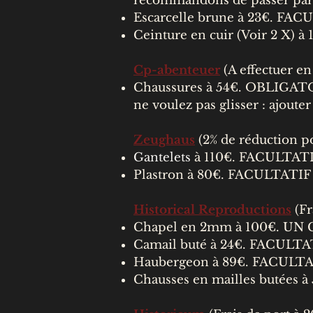
recommandons de passer pa
Escarcelle brune à 23€. FAC
Ceinture en cuir (Voir 2 X) 
Cp-abenteuer
(A effectuer e
Chaussures à 54€. OBLIGATO
ne voulez pas glisser : ajoute
Zeughaus
(2% de réduction po
Gantelets
à 110€. FACULTATIF
Plastron à 80€. FACULTATIF 
Historical Reproductions
(Fr
Chapel en 2mm à 100€. UN
Camail buté à 24€. FACULTAT
Haubergeon à 89€. FACULTA
Chausses en mailles butées 