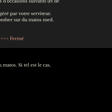
 d’occasions suivants (et de
ré par votre serviteur.
tomber sur du matos med.
===> Fermé
atos. Si tel est le cas,