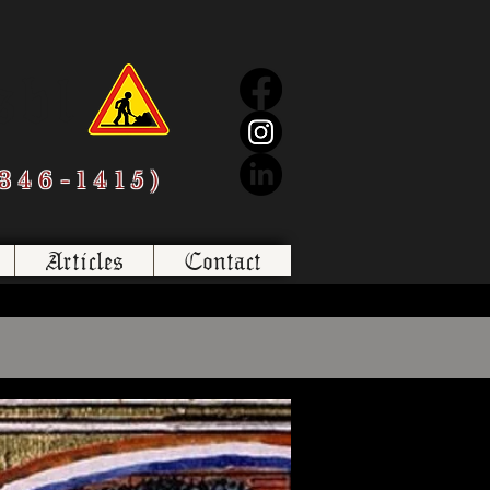
sbl
346-1415)
Articles
Contact