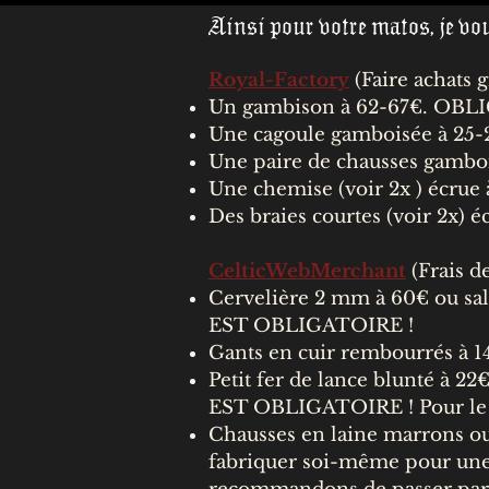
Ainsi pour votre matos, je vou
Royal-Factory
(Faire achats 
Un gambison à 62-67€. OBL
Une cagoule gamboisée à 25
Une paire de chausses gambo
Une chemise (voir 2x ) écrue
Des braies courtes (voir 2x)
CelticWebMerchant
(Frais de
Cervelière 2 mm à 60€ ou s
a
EST OBLIGATOIRE !
Gants en cuir rembourrés à 1
Petit fer de lance blunté à 
EST OBLIGATOIRE ! Pour le m
Chausses en laine marrons o
fabriquer soi-même pour une 