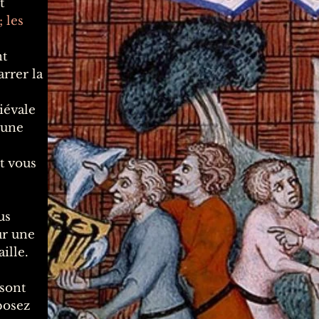
t
 les
nt
rrer la
iévale
 une
t vous
us
ur une
ille.
 sont
posez