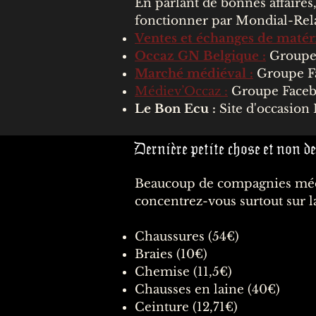
En parlant de bonnes affaires,
fonctionner par
Mondial-Rel
Ventes et échanges de matér
Occaz GN Belgique
:
Groupe 
Marché médiéval
:
Groupe Fa
Médiev’Occaz
:
Groupe Facebo
Le Bon Ecu :
Site d'occasion 
Dernière petite chose et non de
Beaucoup de compagnies médiév
concentrez-vous surtout sur l
Chaussures (54€)
Braies (10€)
Chemise (11,5€)
Chausses en laine (40€)
Ceinture (12,71€)