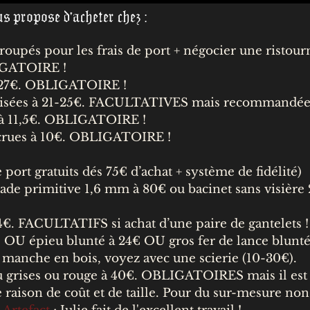
s propose d'acheter chez :
groupés pour les frais de port + négocier une ristou
IGATOIRE !
-27€. OBLIGATOIRE !
isées à 21-25€. FACULTATIVES mais recommandées 
 à 11,5€. OBLIGATOIRE !
 écrues à 10€. OBLIGATOIRE !
 port gratuits dés 75€ d’achat + système de fidélité)
lade primitive
1,6 mm à 80€ ou b
acinet sans visière
4€. FACULTATIFS si achat d’une paire de gantelets !
22€ OU épieu blunté à 24€ OU gros fer de lance blu
anche en bois, voyez avec une scierie (10-30€).
u grises ou rouge à 40€. OBLIGATOIRES mais il es
raison de coût et de taille. Pour du sur-mesure no