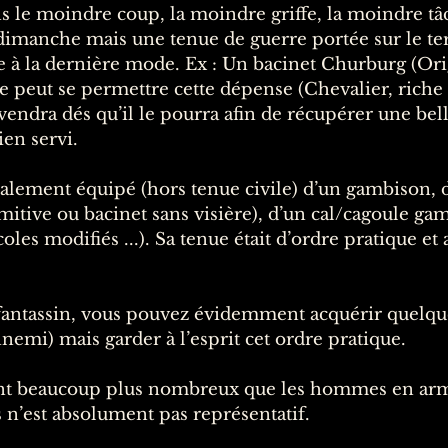
 le moindre coup, la moindre griffe, la moindre tâch
 dimanche mais une tenue de guerre portée sur le ter
 à la dernière mode. Ex : Un bacinet Churburg (Origi
te peut se permettre cette dépense (Chevalier, riche 
e vendra dés qu’il le pourra afin de récupérer une b
ien servi.
ralement équipé (hors tenue civile) d’un gambison, 
imitive ou bacinet sans visière), d’un cal/cagoule ga
coles modifiés ...). Sa tenue était d’ordre pratique e
 fantassin, vous pouvez évidemment acquérir quelq
nemi) mais garder à l’esprit cet ordre pratique.
aient beaucoup plus nombreux que les hommes en ar
n’est absolument pas représentatif.