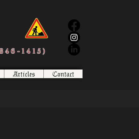
sbl
346-1415)
Articles
Contact