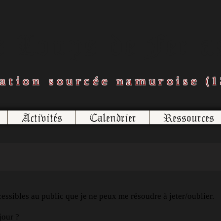
s Loups de Fer a
ation sourcée namuroise (1
Activités
Calendrier
Ressources
cessibles au public que je ne peux me résoudre à jeter/oublier.
jour ?