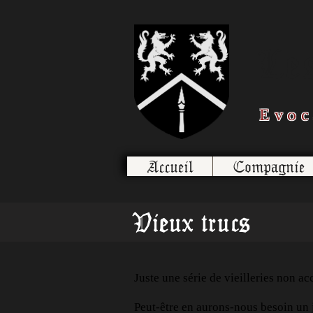
Le
Evoc
Accueil
Compagnie
Vieux trucs
Juste une série de vieilleries non ac
Peut-
être
en
aurons-nous
besoin un 