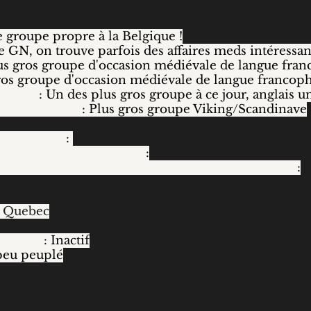
e groupe propre à la Belgique !
e GN, on trouve parfois des affaires meds intéressan
us gros groupe d'occasion médiévale de langue fra
ros groupe d'occasion médiévale de langue francop
& Sell
: Un des plus gros groupe à ce jour, anglais
Marketplace
: Plus gros groupe Viking/Scandinave
édiévistes
:
casion à moins de 100€
:
accessoires et de matériel médiéval en occasion
:
: Quebec
 sourcé
: Inactif
peu peuplé