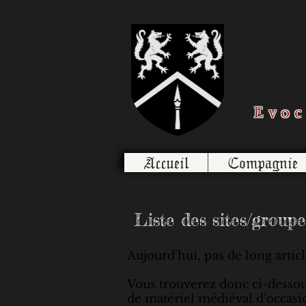
Le
Evoc
Accueil
Compagnie
Liste des sites/groupe
Aujourd'hui, pas de long article
Vous trouverez donc ci-dessous
de matériel médiéval d'occasio