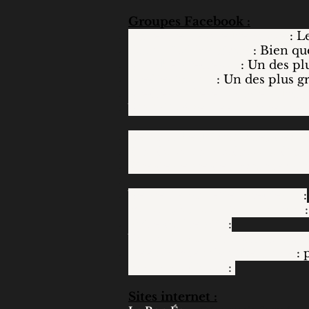
Groupes Facebook :
Foire Médiévale Belgique
: L
Occaz GN Belgique
: Bien qu
Marché Médiéval
: Un des pl
Mediev’occaz
: Un des plus g
Medieval Re-enactment Buy
VIKING Age Reenactment & 
Le marché (historique) des m
Site de vente médiévale d’oc
Site de vente de costumes, d’
Vente de matériel médiéval
:
Bazar Médiéval Fantastique
Foire du Lendit
:
Vente de matériel historique
Reenactment Marketplace
: 
occaz medieval
:
Sites internet :