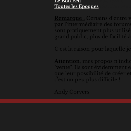
Le Bon Écu
: Désormais fermé
Toutes les Époques
: Section vent
Remarque :
Certains d'entre v
par l'intermédiaire des forums
sont pratiquement plus utilisé
grand public, plus de facilité 
C'est la raison pour laquelle je
Attention
, mes propos n'indi
"vente". Ils sont évidemment e
que leur possibilité de créer
c'est un peu plus difficile !
Andy Corvers