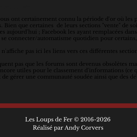
e peu utilisée
ous ont certainement connu la période d'or où les p
. Bien que certaines de leurs sections "vente" de soi
es aujourd'hui ; Facebook les ayant remplacées dans
à se connecter/automatisme quotidien pour certains, c
 n'affiche pas ici les liens vers ces différentes sectio
quent pas que les forums sont devenus obsolètes ma
ncore utiles pour le classement d'informations (ce q
 et de gérer une communauté soudée ainsi que des dé
Les Loups de Fer © 2016-2026
Réalisé par Andy Corvers