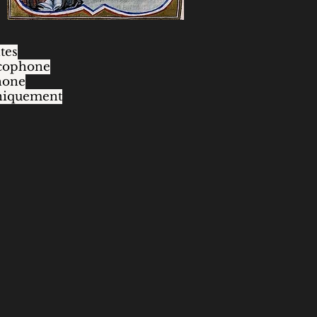
tes
ncophone
hone
 uniquement