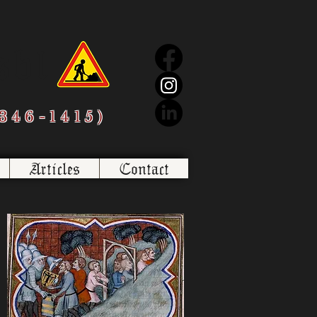
sbl
346-1415)
Articles
Contact