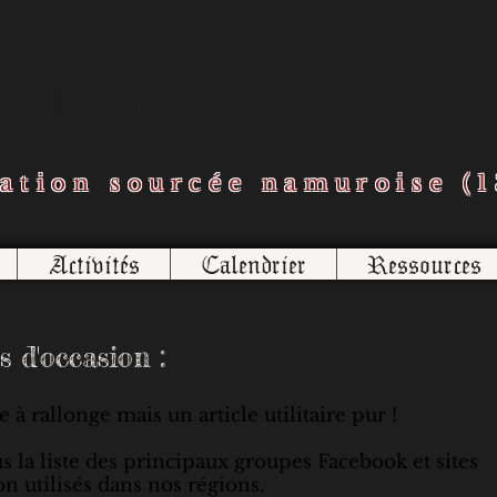
s Loups de Fer a
ation sourcée namuroise (1
Activités
Calendrier
Ressources
s d'occasion :
 à rallonge mais un article utilitaire pur !
 la liste des principaux groupes Facebook et sites
n utilisés dans nos régions.