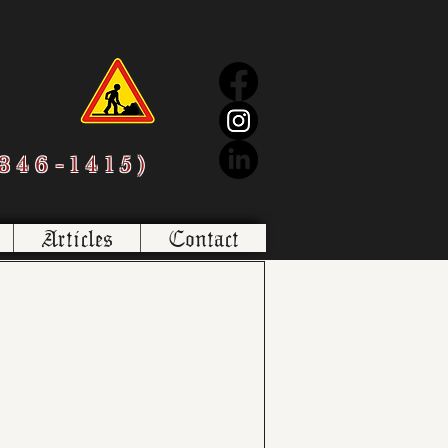
sbl
346-1415)
Articles
Contact