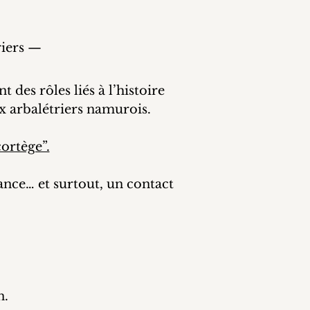
riers —
des rôles liés à l’histoire
ux arbalétriers namurois.
cortège”.
nce… et surtout, un contact
n.