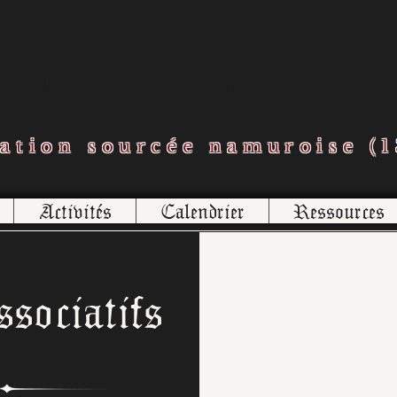
s Loups de Fer a
ation sourcée namuroise (1
Activités
Calendrier
Ressources
ssociatifs