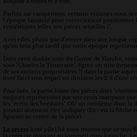
Bonjour à toutes et à tous,
Parfois sur campement, certains visiteurs nous 
l'époque faisaient pour correctement positionner l'e
symétriques telles nos pièces actuelles ?".
A cet effet, plutôt que d'entrer dans une longue ex
qu'un brin plus tardif que notre époque représent
Dans cette double mite du Comté de Flandre, entre
sous "Charles le Téméraire", figure un trou (ornem
de ses anciens propriétaires ?) dans la partie supé
(coté face) sous lequel on distincte les 2/3 d'une cr
Pour info, la partie haute des pièces dites "chréti
toujours représentées par une croix marquant une 
les "écrits des bordures" OU un emblème dont la di
pouvait aisément être indiquée (Ex : via la flèche c
figurant au centre de la pièce).
Le revers
(coté pile),lui nous montre que ce trou f
la croix (se trouvant au sommet) mais à gauche. Le