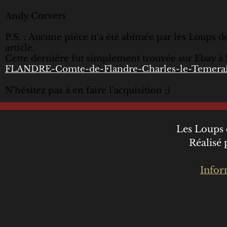
Andy Corvers
P.S. : Aucune pièce n'a été abîmée par les Loups de
article.
Cette dernière fut simplement trouvée sur Ebay à l
FLANDRE-Comte-de-Flandre-Charles-le-Temerai
N'hésitez pas à en faire l'acquisition ;)
Les Loups 
Réalisé
Infor