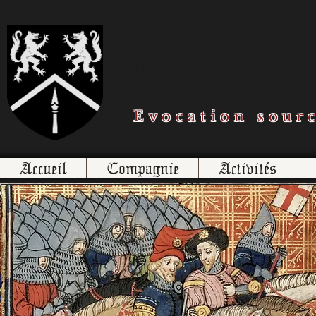
Les Loups
Evocation sour
Accueil
Compagnie
Activités